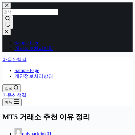
본
문
으
로
건
결
너
과
Sample Page
뛰
없
개인정보처리방침
기
음
마음산책길
Sample Page
개인정보처리방침
검색
마음산책길
메뉴
MT5 거래소 추천 이유 정리
onlybacklink01