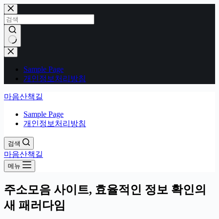
본
문
으
로
건
결
너
과
Sample Page
뛰
없
개인정보처리방침
기
음
마음산책길
Sample Page
개인정보처리방침
검색
마음산책길
메뉴
주소모음 사이트, 효율적인 정보 확인의
새 패러다임