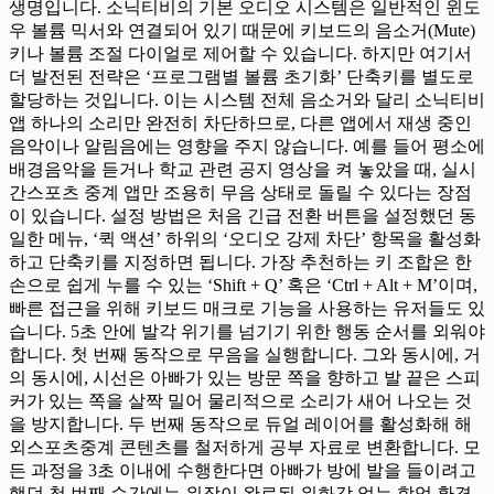
생명입니다. 소닉티비의 기본 오디오 시스템은 일반적인 윈도
우 볼륨 믹서와 연결되어 있기 때문에 키보드의 음소거(Mute)
키나 볼륨 조절 다이얼로 제어할 수 있습니다. 하지만 여기서
더 발전된 전략은 ‘프로그램별 볼륨 초기화’ 단축키를 별도로
할당하는 것입니다. 이는 시스템 전체 음소거와 달리 소닉티비
앱 하나의 소리만 완전히 차단하므로, 다른 앱에서 재생 중인
음악이나 알림음에는 영향을 주지 않습니다. 예를 들어 평소에
배경음악을 듣거나 학교 관련 공지 영상을 켜 놓았을 때, 실시
간스포츠 중계 앱만 조용히 무음 상태로 돌릴 수 있다는 장점
이 있습니다. 설정 방법은 처음 긴급 전환 버튼을 설정했던 동
일한 메뉴, ‘퀵 액션’ 하위의 ‘오디오 강제 차단’ 항목을 활성화
하고 단축키를 지정하면 됩니다. 가장 추천하는 키 조합은 한
손으로 쉽게 누를 수 있는 ‘Shift + Q’ 혹은 ‘Ctrl + Alt + M’이며,
빠른 접근을 위해 키보드 매크로 기능을 사용하는 유저들도 있
습니다. 5초 안에 발각 위기를 넘기기 위한 행동 순서를 외워야
합니다. 첫 번째 동작으로 무음을 실행합니다. 그와 동시에, 거
의 동시에, 시선은 아빠가 있는 방문 쪽을 향하고 발 끝은 스피
커가 있는 쪽을 살짝 밀어 물리적으로 소리가 새어 나오는 것
을 방지합니다. 두 번째 동작으로 듀얼 레이어를 활성화해 해
외스포츠중계 콘텐츠를 철저하게 공부 자료로 변환합니다. 모
든 과정을 3초 이내에 수행한다면 아빠가 방에 발을 들이려고
했던 첫 번째 순간에는 위장이 완료된 위화감 없는 학업 환경