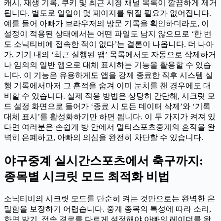
캐시, 재생 기록, 쿠키 및 최근 시청 채널 목록이 깔끔하게 제거
됩니다. 별도로 일일이 몇 페이지를 뒤질 필요가 없어집니다.
예를 들어 아빠가 브라우저의 방문 기록을 확인하더라도, 이
설정이 적용된 상태에서는 어떤 파일도 남지 않으므로 ‘한 번
도 소닉티비에 접속한 적이 없다’는 결론이 나옵니다. 더 나아
가, 기기 내의 ‘최근 실행된 앱’ 목록에서도 자동으로 삭제하거
나 임의의 일반 앱으로 대체 표시하는 기능을 활용할 수 있습
니다. 이 기능은 유용하게도 앱을 강제 종료한 직후 시스템 실
행 기록에서마저 그 흔적을 숨겨 이미 눈치를 챈 경우에도 대
비할 수 있습니다. 실제 적용 방법은 상당히 간단해, 시크릿 모
드 설정 화면으로 들어가 ‘종료 시 모든 데이터 삭제’와 ‘기록
대체 표시’를 활성화하기만 하면 됩니다. 이 두 가지가 켜져 있
다면 여러분은 손쉽게 방 안에서 멀티스포츠중계의 흔적을 완
벽히 은폐하고, 아빠의 의심을 완전히 차단할 수 있습니다.
야구중계 실시간스포츠에서 축구까지:
종목별 시크릿 모드 최적화 비법
소닉티비의 시크릿 모드를 단순히 켜는 것만으로는 완벽한 은
밀함을 보장하기 어렵습니다. 중계 종목의 특성에 따라 소리,
화면 밝기, 접속 경로를 다르게 설정해야 아빠의 레이더를 완