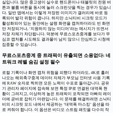
실입니다. 많은 중고생이 실수로 핸드폰이나 태블릿의 전원 버
튼과 볼륨 버튼을 동시에 눌러 스크린샷을 찍는 경우가 있습니
다. 일반 앱에서는 이렇게 저장된 이미지가 갤러리에 바로 등
록되어 발각 위험이 큽니다. 하지만 소닉티비 시크릿 모드가
활성화되어 있는 동안에는 설령 화면을 캡처하더라도 빈 화면
만 저장되거나, ‘지원하지 않는 미디어’라는 메시지가 뜨면서
저장 자체가 차단됩니다. 덕분에 무료스포츠중계를 보다가 무
심코 캡처를 시도해도 결과물이 남지 않으니 안심하고 시청에
집중할 수 있습니다.
무료스포츠중계 중 트래픽이 유출되면 소용없다: 네
트워크 레벨 숨김 설정 필수
로컬 기록이나 화면 캡처 위험을 피했다 하더라도, 4K로 흘러
나오는 해외축구중계 데이터 자체가 부모님 인터넷 사용 기록
에 RAW 숫자로 찍히면 모든 노력이 수포로 돌아갑니다. 공유
기 관리자 페이지에 접속해 보면 특정 IP로 연결된 대역폭 현
황이 그려지고, 이상하게 높은 트래픽이 포착되면 아빠의 레이
더에 곧바로 잡히기 마련입니다. 이 문제를 해결하려면 소닉티
비의 시크릿 모드 내에서 제공하는 ‘대역폭 마스킹’ 옵션을 따
로 켜줘야 합니다. 이 옵션은 비디오 스트림 패킷을 다수의 작