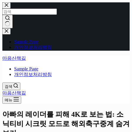
본
문
으
로
건
결
너
과
Sample Page
뛰
없
개인정보처리방침
기
음
마음산책길
Sample Page
개인정보처리방침
검색
마음산책길
메뉴
아빠의 레이더를 피해 4K로 보는 법: 소
닉티비 시크릿 모드로 해외축구중계 숨겨