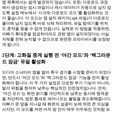
앱 목록에서는 쉽게 발견되지 않습니다. 또한, 다운로드 과정
에서 생성되는 임시 파일이나 캐시 데이터가 자동으로 남지 않
도록 설정 메뉴에서 ‘시크릿 다운로드 모드’를 활성화하는 것
이 좋습니다. 이 모드는 앱 설치 패키지(.apk 파일)가 다운로드
폴더에 남지 않도록 바로 삭제 처리하여, 파일 탐색기를 뒤져
도 흔적을 찾을 수 없게 만듭니다. 실제로 이 방법을 적용하면,
아빠가 휴대폰을 점검하더라도 관련 앱이 설치되었다는 사실
자체를 전혀 눈치챌 수 없으므로 완전한 프라이버시를 보장받
게 됩니다.
2단계: 고화질 중계 실행 전 ‘야간 모드’와 ‘백그라운
드 잠금’ 듀얼 활성화
드디어 소닉티비 앱을 열어 축구 경기를 시청할 준비가 되었다
면, 반드시 ‘야간 모드’와 ‘백그라운드 잠금’ 기능을 먼저 활성
화해야 합니다. 이 두 가지 설정은 단순한 부가 기능이 아니라,
발각 위험을 현저히 낮추는 핵심적인 안전장치입니다. 먼저,
‘야간 모드’는 화면 밝기를 극단적으로 낮추는 동시에 청색광
을 차단하여, 방문 틈새로 새어나오는 불빛을 최소화해줍니다.
아빠가 문 앞을 지나갈 때 화면의 섬광이 눈에 띄면 큰 의심을
사지만, 이 모드를 켜면 마치 방 안이 매우 어두워진 것처럼 보