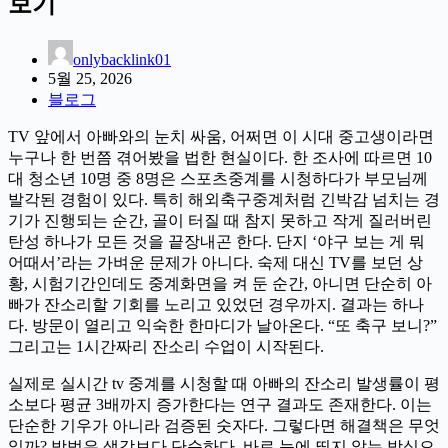
보기
onlybacklink01
5월 25, 2026
블로그
TV 앞에서 아빠와의 눈치 싸움, 어쩌면 이 시대 중고생이라면
누구나 한 번쯤 겪어봤을 법한 현실이다. 한 조사에 따르면 10
대 청소년 10명 중 8명은 스포츠중계를 시청하다가 부모님께
발각된 경험이 있다. 특히 해외축구중계처럼 긴박감 넘치는 경
기가 진행되는 순간, 골이 터질 때 참지 못하고 작게 질러버린
탄성 하나가 모든 것을 끝장내곤 한다. 단지 ‘야구 보는 게 뭐
어때서’라는 가벼운 문제가 아니다. 숙제 대신 TV를 보던 상
황, 시험기간인데도 중계화면을 켜 둔 순간, 아니면 단순히 아
빠가 잔소리할 기회를 노리고 있었던 경우까지. 결과는 하나
다. 방문이 열리고 익숙한 한마디가 날아온다. “또 축구 보니?”
그리고는 1시간짜리 잔소리 수업이 시작된다.
실제로 실시간 tv 중계를 시청할 때 아빠의 잔소리 발생률이 평
소보다 평균 3배까지 증가한다는 연구 결과도 존재한다. 이는
단순한 기우가 아니라 검증된 숫자다. 그렇다면 해결책은 무엇
일까? 방법은 생각보다 단순하다. 바로 눈에 띄지 않는 방식으