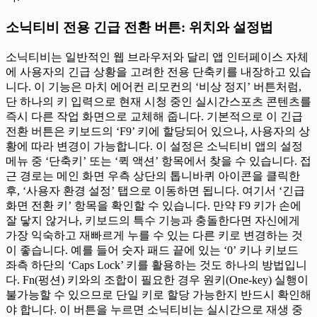
소닉티비 전용 긴급 전환 버튼: 위치와 설정법
소닉티비는 일반적인 웹 브라우저와 달리 앱 인터페이스 자체
에 사용자의 긴급 상황을 고려한 전용 단축키를 내장하고 있습
니다. 이 기능은 마치 에어컨 리모컨의 ‘비상 정지’ 버튼처럼,
단 하나의 키 입력으로 현재 시청 중인 실시간스포츠 콘텐츠를
즉시 다른 작업 화면으로 교체해 줍니다. 기본적으로 이 긴급
전환 버튼은 키보드의 ‘F9’ 키에 할당되어 있으나, 사용자의 상
황에 따라 변경이 가능합니다. 이 설정은 소닉티비 앱의 설정
메뉴 중 ‘단축키’ 또는 ‘퀵 액션’ 항목에서 찾을 수 있습니다. 접
근 경로는 메인 화면 우측 상단의 톱니바퀴 아이콘을 클릭한
후, ‘사용자 환경 설정’ 탭으로 이동하면 됩니다. 여기서 ‘긴급
화면 전환 키’ 항목을 확인할 수 있습니다. 만약 F9 키가 손에
잘 닿지 않거나, 키보드의 특수 기능과 충돌한다면 자신에게
가장 익숙하고 재빠르게 누를 수 있는 다른 키로 변경하는 것
이 좋습니다. 예를 들어 숫자 패드 끝에 있는 ‘0’ 키나 키보드
좌측 하단의 ‘Caps Lock’ 키를 활용하는 것도 하나의 방법입니
다. Fn(펑션) 키와의 조합이 필요한 경우 원키(One-key) 실행이
불가능할 수 있으므로 단일 키로 할당 가능한지 반드시 확인해
야 합니다. 이 버튼을 누르면 소닉티비는 실시간으로 재생 중