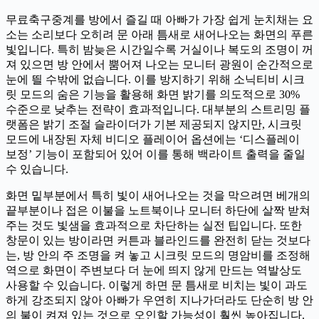
무료축구중계를 방에서 즐길 때 아빠가 가장 쉽게 눈치채는 요
소는 소리보다 오히려 문 아래 틈새로 새어나오는 화면의 푸른
빛입니다. 특히 밤늦은 시간일수록 거실이나 복도의 조명이 꺼
져 있으면 방 안에서 뿜어져 나오는 모니터 광원이 순간적으로
눈에 띌 수밖에 없습니다. 이를 방지하기 위해 소닉티비 시크
릿 모드의 숨은 기능을 활용해 화면 밝기를 의도적으로 30%
수준으로 낮추는 전략이 효과적입니다. 대부분의 스트리밍 플
랫폼은 밝기 조절 슬라이더가 기본 제공되지 않지만, 시크릿
모드에 내장된 자체 비디오 플레이어 옵션에는 ‘디스플레이
보정’ 기능이 포함되어 있어 이를 통해 백라이트 출력을 줄일
수 있습니다.
화면 밑부분에서 특히 빛이 새어나오는 것을 막으려면 베개의
끝부분이나 접은 이불을 노트북이나 모니터 하단에 살짝 받쳐
주는 것도 빛샘을 효과적으로 차단하는 실전 팁입니다. 또한
창문이 있는 방이라면 커튼과 블라인드를 완전히 닫는 것보다
는, 방 안의 주 조명을 켜 놓고 시크릿 모드의 명암비를 조정해
역으로 화면이 주변보다 더 눈에 띄지 않게 만드는 역발상도
사용할 수 있습니다. 이렇게 하면 문 틈새로 비치는 빛이 과도
하게 강조되지 않아 아빠가 우연히 지나가더라도 단순히 방 안
의 불이 켜져 있는 것으로 오인할 가능성이 훨씬 높아집니다.