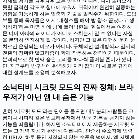
자세로 경기를 겨우겨우 보는 방식이 아니라, 다시 돌아오지
못할 급격한 각도로 침대에 누워서 뒤척이며 완전히 집중하는
경험을 가능하게 하는 맞춤형 기술을 알려주기 위함이다. 도입
부를 통해 독자들은 이제 ‘대청소를 해야 방 청소 끝났다고 생
각하지’라는 미명 하에 방에 틀어박힌들, 현실에서는 여전히
문 너머 아빠의 레이더가 어디로 스치는지 알 수 없다는 사실
을 분명히 인지하게 될 것이다. 하지만 그 끝은 다행히 운과 눈
치로만 운영되는 미로가 아니다. 구체적인 설계방식과 일시적
전환의 정확한 알고리즘이 함께 작동하는 전략이기 때문이다.
본격적으로 첫 번째 숨은 고리를 하나씩 풀어볼 준비가 됐다
면, 지금부터 방구석에 완벽하게 자리 잡아 이 새로운 규칙에
대한 설계도를 조용히 분석해보자.
소닉티비 시크릿 모드의 진짜 정체: 브라
우저가 아닌 앱 내 숨은 기능
흔히 ‘시크릿 모드’라는 단어를 들으면 대부분의 사람들은 크
롬이나 사파리 같은 웹브라우저에서 방문 기록을 남기지 않는
기능을 떠올립니다. 하지만 소닉티비에서 제공하는 시크릿 모
드는 그 개념 자체가 완전히 다릅니다. 단순히 주소창에 입력
한 URL이 하루 동안 저장되지 않는 수준을 넘어서, 앱 자체에