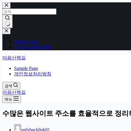
본
문
으
로
건
결
너
과
Sample Page
뛰
없
개인정보처리방침
기
음
마음산책길
Sample Page
개인정보처리방침
검색
마음산책길
메뉴
수많은 웹사이트 주소를 효율적으로 정리하
onlybacklink01