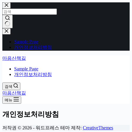
본
문
으
로
건
결
너
과
Sample Page
뛰
없
개인정보처리방침
기
음
마음산책길
Sample Page
개인정보처리방침
검색
마음산책길
메뉴
개인정보처리방침
저작권 © 2026 - 워드프레스 테마 제작:
CreativeThemes